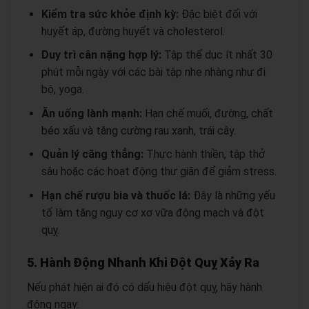
Kiểm tra sức khỏe định kỳ:
Đặc biệt đối với
huyết áp, đường huyết và cholesterol.
Duy trì cân nặng hợp lý:
Tập thể dục ít nhất 30
phút mỗi ngày với các bài tập nhẹ nhàng như đi
bộ, yoga.
Ăn uống lành mạnh:
Hạn chế muối, đường, chất
béo xấu và tăng cường rau xanh, trái cây.
Quản lý căng thẳng:
Thực hành thiền, tập thở
sâu hoặc các hoạt động thư giãn để giảm stress.
Hạn chế rượu bia và thuốc lá:
Đây là những yếu
tố làm tăng nguy cơ xơ vữa động mạch và đột
quỵ.
5. Hành Động Nhanh Khi Đột Quỵ Xảy Ra
Nếu phát hiện ai đó có dấu hiệu đột quỵ, hãy hành
động ngay: