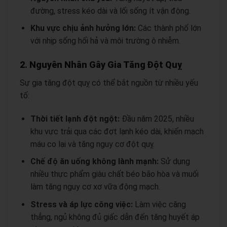
đường, stress kéo dài và lối sống ít vận động.
Khu vực chịu ảnh hưởng lớn:
Các thành phố lớn
với nhịp sống hối hả và môi trường ô nhiễm.
2. Nguyên Nhân Gây Gia Tăng Đột Quỵ
Sự gia tăng đột quỵ có thể bắt nguồn từ nhiều yếu
tố:
Thời tiết lạnh đột ngột:
Đầu năm 2025, nhiều
khu vực trải qua các đợt lạnh kéo dài, khiến mạch
máu co lại và tăng nguy cơ đột quỵ.
Chế độ ăn uống không lành mạnh:
Sử dụng
nhiều thực phẩm giàu chất béo bão hòa và muối
làm tăng nguy cơ xơ vữa động mạch.
Stress và áp lực công việc:
Làm việc căng
thẳng, ngủ không đủ giấc dẫn đến tăng huyết áp