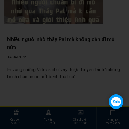
Nhiều người nhờ thầy Pal mà không cần đi mỗ
nữa
14/04/2025
Hi vọng những Videos như vầy được truyền tải tới những
bệnh nhân muốn hết bệnh thật sự.
Các bệnh
Tư vấn
Câu chuyện
Đăng ký
Điều trị
trực tuyến
bệnh nhân
thăm khám