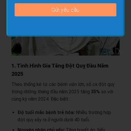
1. Tình Hình Gia Tăng Đột Quỵ Đầu Năm
2025
Theo thống kê từ các bệnh viện lớn, số ca đột quỵ
trong những tháng đầu năm 2025 tăng
35%
so với
cùng kỳ năm 2024. Đặc biệt:
Độ tuổi mắc bệnh trẻ hóa:
Nhiều trường hợp
đột quỵ xảy ra ở người dưới 40 tuổi.
Nguyên nhân chủ yếu:
Tăng huyết áp, tiểu