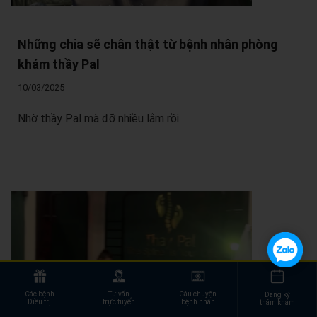
Những chia sẽ chân thật từ bệnh nhân phòng
khám thầy Pal
10/03/2025
Nhờ thầy Pal mà đỡ nhiều lắm rồi
Các bệnh
Tư vấn
Câu chuyện
Đăng ký
Điều trị
trực tuyến
bệnh nhân
thăm khám