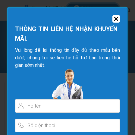
THÔNG TIN LIÊN HỆ NHẬN KHUYẾN
TRANG CHỦ
/
CÂU CHUYỆN BỆNH NHÂN
MÃI.
Vui lòng để lại thông tin đầy đủ theo mẫu bên
Chia sẽ của anh Hiếu sau khi được anh
dưới, chúng tôi sẽ liên hệ hỗ trợ bạn trong thời
Sơn giới thiệu
gian sớm nhất.
Anh Sơn thoát vị 14mm , thường 5-7mm là đã quá
khó chịu và dẫn tới mổ