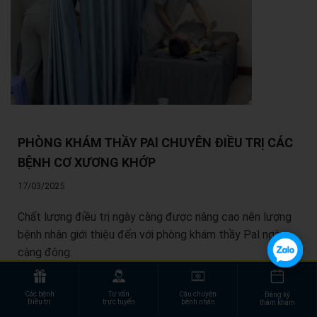
PHÒNG KHÁM THẦY PAl CHUYÊN ĐIỀU TRỊ CÁC
BỆNH CƠ XƯƠNG KHỚP
17/03/2025
Chất lượng điều trị ngày càng được nâng cao nên lượng
bệnh nhân giới thiệu đến với phòng khám thầy Pal ngày
càng đông.
Các bệnh
Tư vấn
Câu chuyện
Đăng ký
Điều trị
trực tuyến
bệnh nhân
thăm khám