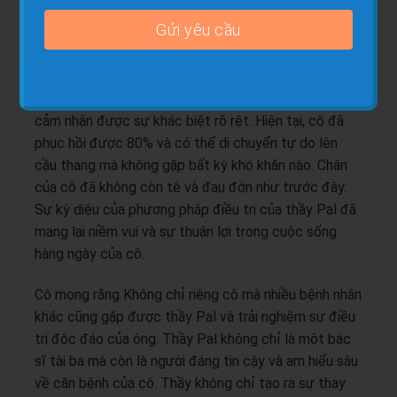
cầu thang. Tuy nhiên, mọi thay đổi tích cực đã đến
khi cô gặp thầy Pal - một bác sĩ đáng tin cậy đã
đem lại hy vọng và sự phục hồi cho cô.
Sau quá trình điều trị của thầy Pal, cô Bé Mười đã
cảm nhận được sự khác biệt rõ rệt. Hiện tại, cô đã
phục hồi được 80% và có thể di chuyển tự do lên
cầu thang mà không gặp bất kỳ khó khăn nào. Chân
của cô đã không còn tê và đau đớn như trước đây.
Sự kỳ diệu của phương pháp điều trị của thầy Pal đã
mang lại niềm vui và sự thuận lợi trong cuộc sống
hàng ngày của cô.
Cô mong rằng Không chỉ riêng cô mà nhiều bệnh nhân
khác cũng gặp được thầy Pal và trải nghiệm sự điều
trị độc đáo của ông. Thầy Pal không chỉ là một bác
sĩ tài ba mà còn là người đáng tin cậy và am hiểu sâu
về căn bệnh của cô. Thầy không chỉ tạo ra sự thay