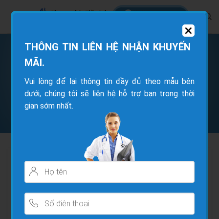
THÔNG TIN LIÊN HỆ NHẬN KHUYẾN
TRANG CHỦ
/
CÂU CHUYỆN BỆNH NHÂN
MÃI.
Vui lòng để lại thông tin đầy đủ theo mẫu bên
Hành Trình trả lại những bước chân đầu
dưới, chúng tôi sẽ liên hệ hỗ trợ bạn trong thời
tiên cho Chú Huynh Marcel 80 tuổi, đến
gian sớm nhất.
từ Pháp