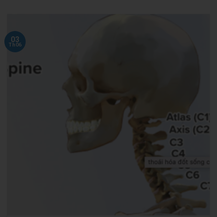
03
Th06