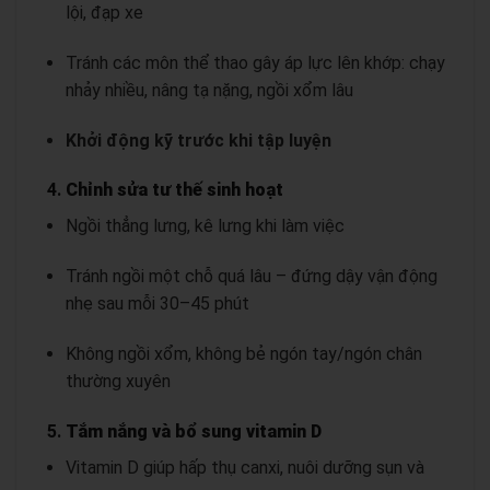
lội, đạp xe
Tránh các môn thể thao gây áp lực lên khớp: chạy
nhảy nhiều, nâng tạ nặng, ngồi xổm lâu
Khởi động kỹ trước khi tập luyện
4.
Chỉnh sửa tư thế sinh hoạt
Ngồi thẳng lưng, kê lưng khi làm việc
Tránh ngồi một chỗ quá lâu – đứng dậy vận động
nhẹ sau mỗi 30–45 phút
Không ngồi xổm, không bẻ ngón tay/ngón chân
thường xuyên
5.
Tắm nắng và bổ sung vitamin D
Vitamin D giúp hấp thụ canxi, nuôi dưỡng sụn và