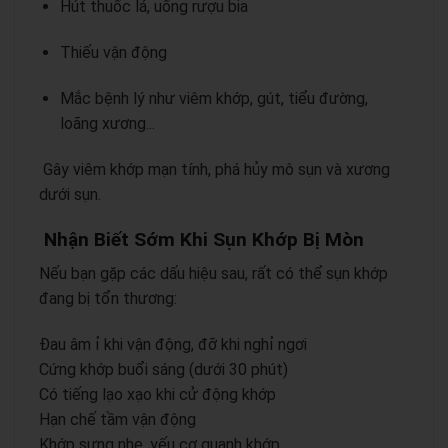
Hút thuốc lá, uống rượu bia
Thiếu vận động
Mắc bệnh lý như viêm khớp, gút, tiểu đường,
loãng xương...
Gây viêm khớp mạn tính, phá hủy mô sụn và xương
dưới sụn.
Nhận Biết Sớm Khi Sụn Khớp Bị Mòn
Nếu bạn gặp các dấu hiệu sau, rất có thể sụn khớp
đang bị tổn thương:
Đau âm ỉ khi vận động, đỡ khi nghỉ ngơi
Cứng khớp buổi sáng (dưới 30 phút)
Có tiếng lạo xạo khi cử động khớp
Hạn chế tầm vận động
Khớp sưng nhẹ, yếu cơ quanh khớp