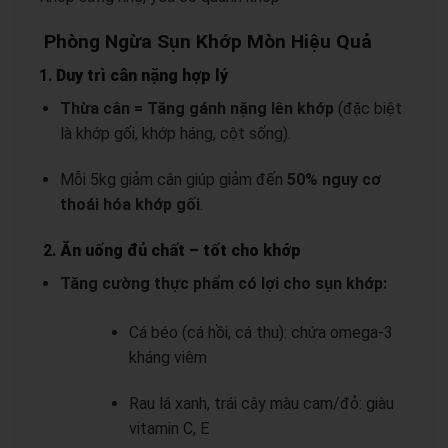
Phòng Ngừa Sụn Khớp Mòn Hiệu Quả
1.
Duy trì cân nặng hợp lý
Thừa cân = Tăng gánh nặng lên khớp
(đặc biệt
là khớp gối, khớp háng, cột sống).
Mỗi 5kg giảm cân giúp giảm đến
50% nguy cơ
thoái hóa khớp gối
.
2.
Ăn uống đủ chất – tốt cho khớp
Tăng cường thực phẩm có lợi cho sụn khớp:
Cá béo (cá hồi, cá thu): chứa omega-3
kháng viêm
Rau lá xanh, trái cây màu cam/đỏ: giàu
vitamin C, E