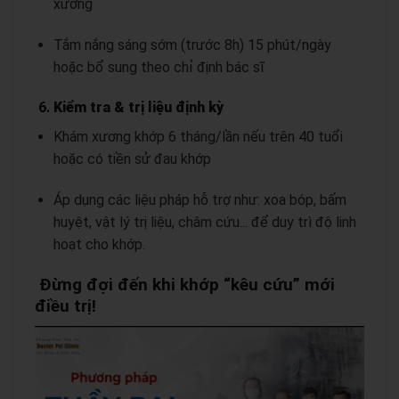
xương
Tắm nắng sáng sớm (trước 8h) 15 phút/ngày
hoặc bổ sung theo chỉ định bác sĩ
6.
Kiểm tra & trị liệu định kỳ
Khám xương khớp 6 tháng/lần nếu trên 40 tuổi
hoặc có tiền sử đau khớp
Áp dụng các liệu pháp hỗ trợ như: xoa bóp, bấm
huyệt, vật lý trị liệu, châm cứu... để duy trì độ linh
hoạt cho khớp.
Đừng đợi đến khi khớp “kêu cứu” mới
điều trị!