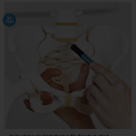
31
Th07