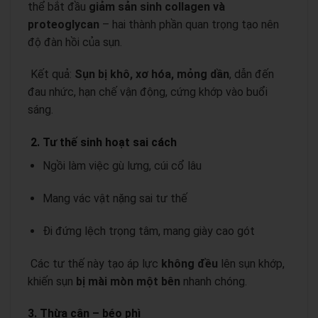
thể bắt đầu
giảm sản sinh collagen và
proteoglycan
– hai thành phần quan trọng tạo nên
độ đàn hồi của sụn.
Kết quả:
Sụn bị khô, xơ hóa, mỏng dần
, dẫn đến
đau nhức, hạn chế vận động, cứng khớp vào buổi
sáng.
2. Tư thế sinh hoạt sai cách
Ngồi làm việc gù lưng, cúi cổ lâu
Mang vác vật nặng sai tư thế
Đi đứng lệch trọng tâm, mang giày cao gót
Các tư thế này tạo áp lực
không đều
lên sụn khớp,
khiến sụn
bị mài mòn một bên
nhanh chóng.
3. Thừa cân – béo phì