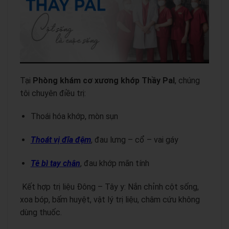
Tại
Phòng khám cơ xương khớp Thầy Pal
, chúng
tôi chuyên điều trị:
Thoái hóa khớp, mòn sụn
Thoát vị đĩa đệm
, đau lưng – cổ – vai gáy
T
ê bì tay chân
, đau khớp mãn tính
Kết hợp trị liệu Đông – Tây y: Nắn chỉnh cột sống,
xoa bóp, bấm huyệt, vật lý trị liệu, châm cứu không
dùng thuốc.