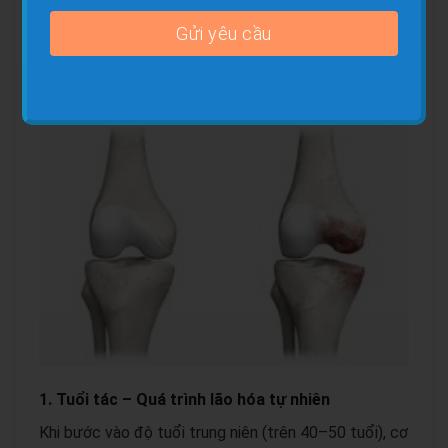
Vậy
nguyên nhân sụn khớp bị mòn dần là gì?
Ai có
nguy cơ cao? Bài viết sau đây từ
Phòng khám cơ
xương khớp Thầy Pal
sẽ giúp bạn hiểu rõ.
1. Tuổi tác – Quá trình lão hóa tự nhiên
Khi bước vào độ tuổi trung niên (trên 40–50 tuổi), cơ