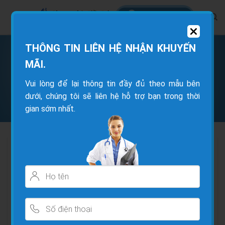
THÔNG TIN LIÊN HỆ NHẬN KHUYẾN
TRANG CHỦ
/
TIN TỨC
/
BẢN TIN SỨC KHOẺ
MÃI.
Vui lòng để lại thông tin đầy đủ theo mẫu bên
Nguyên Nhân Sụn Khớp Bị Mòn Dần –
dưới, chúng tôi sẽ liên hệ hỗ trợ bạn trong thời
Hiểu Để Phòng Ngừa Kịp Thời
gian sớm nhất.
Sụn khớp là lớp mô đàn hồi bao bọc đầu xương, giúp
khớp vận động trơn tru, không đau. Tuy nhiên, theo
thời gian, sụn khớp có thể bị
mòn đi âm thầm
, gây
đau nhức, cứng khớp, thậm chí
thoái hóa khớp
nếu
không điều trị đúng cách.