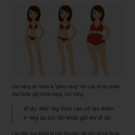
Cân nặng dư thừa là “gánh nặng” lên các khớp chính
như khớp gối, khớp háng, cột sống.
Ví dụ: Mỗi 1kg thừa cân sẽ tạo thêm
4–6kg áp lực lên khớp gối khi đi lại.
Lâu dần, sụn khớp bị tổn thương, dễ nứt vỡ và thoái