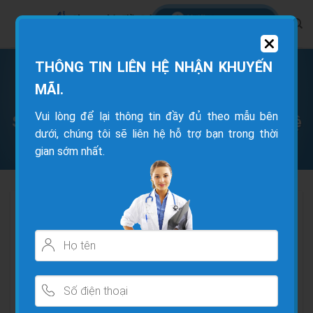
THÔNG TIN LIÊN HỆ NHẬN KHUYẾN
TRANG CHỦ
/
CÂU CHUYỆN BỆNH NHÂN
MÃI.
Vui lòng để lại thông tin đầy đủ theo mẫu bên
Sau 1 năm đã điều trị cổ ổn định, chị Huệ
dưới, chúng tôi sẽ liên hệ hỗ trợ bạn trong thời
quay lại để khám tiếp lưng
gian sớm nhất.
Cột sống chữa có hết không ??
Có bị tái lại nhiều không ??
Phương pháp Thầy Pal sẽ giúp Cô Chú Anh Chị em
bảo vệ khỏi những điều trên, trả lời những câu hỏi bên
trên.
( LƯU Ý : PP THẦY PAL KHÔNG PHẢI LÀ PP