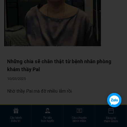
Những chia sẽ chân thật từ bệnh nhân phòng
khám thầy Pal
10/03/2025
Nhờ thầy Pal mà đỡ nhiều lắm rồi
Các bệnh
Tư vấn
Câu chuyện
Đăng ký
Điều trị
trực tuyến
bệnh nhân
thăm khám