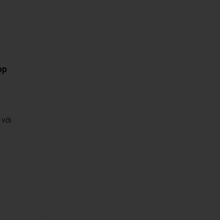
ẹp
 với