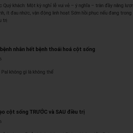
c Quý khách: Một kỳ nghỉ lễ vui vẻ – ý nghĩa – tràn đầy năng lư
h, ít đau nhức, vận động linh hoạt Sớm hồi phục nếu đang trong
 trị
1 bệnh nhân hết bệnh thoái hoá cột sống
6
 Pal không gì là không thể
ẹo cột sống TRƯỚC và SAU điều trị
6