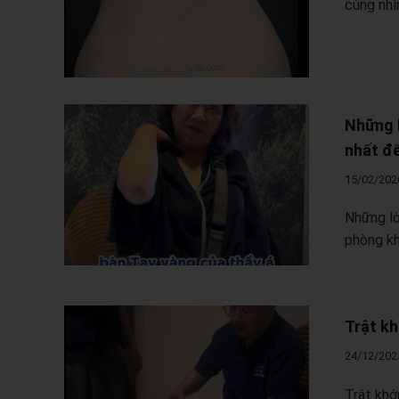
cùng nhì
Những l
nhất đế
15/02/202
Những lờ
phòng kh
Trật kh
24/12/202
Trật khớ