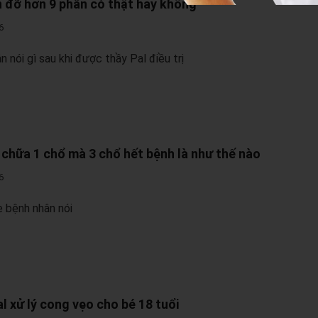
 đỡ hơn 9 phần có thật hay không
6
n nói gì sau khi được thầy Pal điều trị
 chữa 1 chổ mà 3 chổ hết bệnh là như thế nào
6
 bệnh nhân nói
l xử lý cong vẹo cho bé 18 tuổi