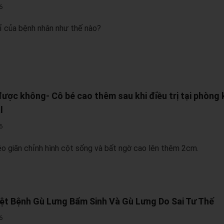
6
 của bệnh nhân như thế nào?
được không- Cô bé cao thêm sau khi điều trị tại phòng
l
6
éo giãn chỉnh hình cột sống và bất ngờ cao lên thêm 2cm.
iệt Bệnh Gù Lưng Bẩm Sinh Và Gù Lưng Do Sai Tư Thế
6