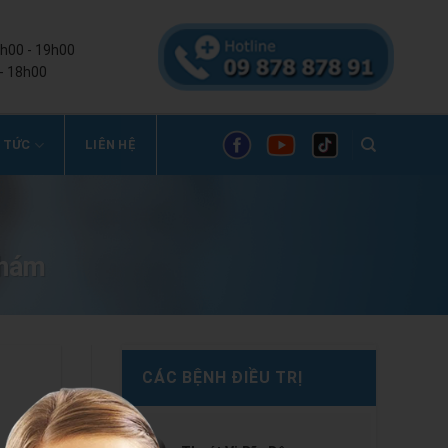
8h00 - 19h00
- 18h00
 TỨC
LIÊN HỆ
khám
CÁC BỆNH ĐIỀU TRỊ