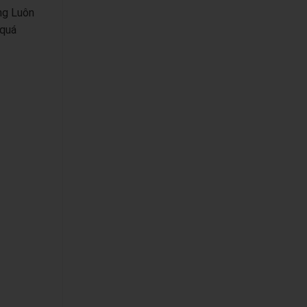
ợng Luôn
 quá