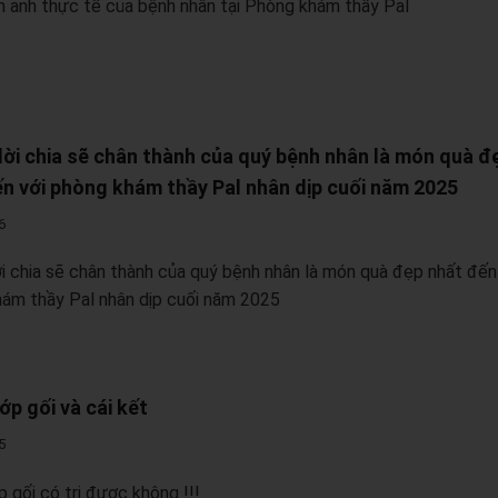
n ảnh thực tế của bệnh nhân tại Phòng khám thầy Pal
ời chia sẽ chân thành của quý bệnh nhân là món quà đ
n với phòng khám thầy Pal nhân dịp cuối năm 2025
6
i chia sẽ chân thành của quý bệnh nhân là món quà đẹp nhất đến
ám thầy Pal nhân dịp cuối năm 2025
ớp gối và cái kết
5
p gối có trị được không !!!