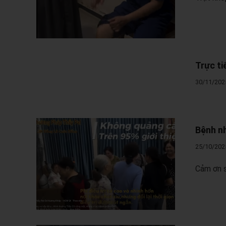
Trực ti
30/11/202
Bệnh nh
25/10/202
Cảm ơn s