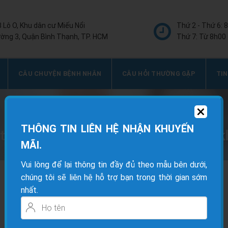
8 Lô O, Khu dân cư Miếu Nổi
Thứ 2 - Thứ 6: 
ờng 3, Quận Bình Thạnh, TP. HCM
Thứ 7: Từ 8h00 
CÂU CHUYỆN BỆNH NHÂN
CÂU HỎI THƯỜNG GẶP
TIN
THÔNG TIN LIÊN HỆ NHẬN KHUYẾN
ở thành bệnh nhân 10 năm của phòng 
MÃI.
Vui lòng để lại thông tin đầy đủ theo mẫu bên dưới,
chúng tôi sẽ liên hệ hỗ trợ bạn trong thời gian sớm
nhất.