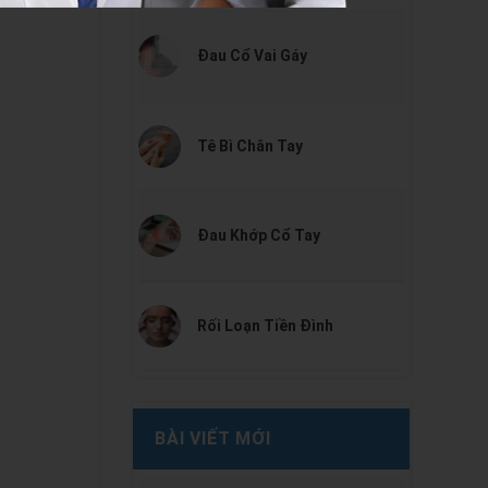
Đau Cổ Vai Gáy
Tê Bì Chân Tay
Đau Khớp Cổ Tay
Rối Loạn Tiền Đình
BÀI VIẾT MỚI