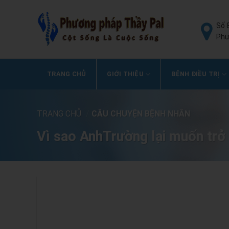
Số 
Phư
TRANG CHỦ
GIỚI THIỆU
BỆNH ĐIỀU TRỊ
TRANG CHỦ
/
CÂU CHUYỆN BỆNH NHÂN
Vì sao AnhTrường lại muốn tr