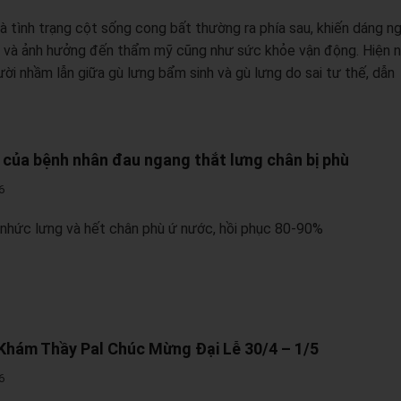
là tình trạng cột sống cong bất thường ra phía sau, khiến dáng ng
 và ảnh hưởng đến thẩm mỹ cũng như sức khỏe vận động. Hiện n
ười nhầm lẫn giữa gù lưng bẩm sinh và gù lưng do sai tư thế, dẫn
 của bệnh nhân đau ngang thắt lưng chân bị phù
6
nhức lưng và hết chân phù ứ nước, hồi phục 80-90%
Khám Thầy Pal Chúc Mừng Đại Lễ 30/4 – 1/5
6