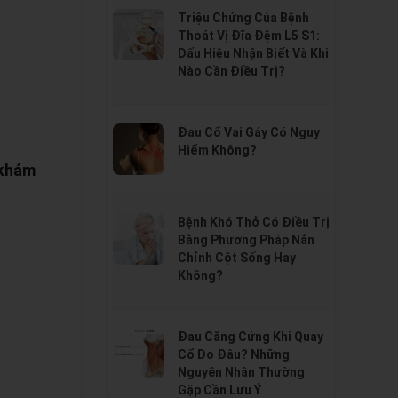
Triệu Chứng Của Bệnh
Thoát Vị Đĩa Đệm L5 S1:
Dấu Hiệu Nhận Biết Và Khi
Nào Cần Điều Trị?
Đau Cổ Vai Gáy Có Nguy
Hiểm Không?
 khám
Bệnh Khó Thở Có Điều Trị
Bằng Phương Pháp Nắn
Chỉnh Cột Sống Hay
Không?
Đau Căng Cứng Khi Quay
Cổ Do Đâu? Những
Nguyên Nhân Thường
Gặp Cần Lưu Ý