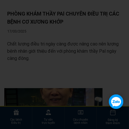
PHÒNG KHÁM THẦY PAl CHUYÊN ĐIỀU TRỊ CÁC
BỆNH CƠ XƯƠNG KHỚP
17/03/2025
Chất lượng điều trị ngày càng được nâng cao nên lượng
bệnh nhân giới thiệu đến với phòng khám thầy Pal ngày
càng đông.
Các bệnh
Tư vấn
Câu chuyện
Đăng ký
Điều trị
trực tuyến
bệnh nhân
thăm khám