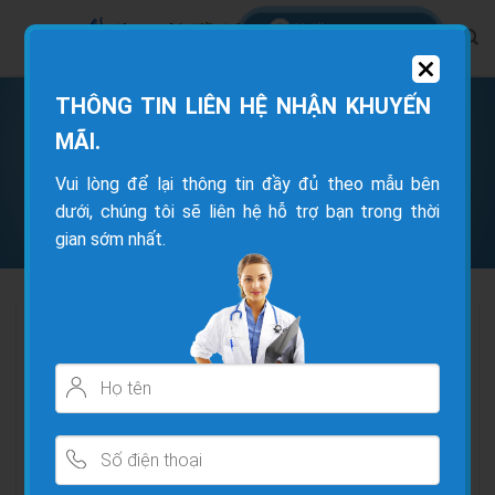
THÔNG TIN LIÊN HỆ NHẬN KHUYẾN
TRANG CHỦ
/
CÂU CHUYỆN BỆNH NHÂN
MÃI.
Vui lòng để lại thông tin đầy đủ theo mẫu bên
Chia sẻ của Cô Thanh Tuyền bị cong vẹo
dưới, chúng tôi sẽ liên hệ hỗ trợ bạn trong thời
cột sống, đau cổ vai gáy
gian sớm nhất.
Cô Thanh Tuyền đến từ Lâm Đồng bị
cong vẹo cột
sống
thoát vị đĩa đệm
lưng,
đau cổ vai gáy
, lưng tê,
hai
đầu gối quỵ
, không vững không có lực. Sau khi
được em gái giới thiệu phòng khám thầy Pal cô đẫ
đến thăm khám và điều trị.