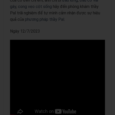
của cô đến chị em, anh chị bị
đau lưng
,
đau cổ vai
gáy
,
cong vẹo cột sống
hãy đến phòng khám thầy
Pal trãi nghiệm để tự mình cảm nhận được sự hiệu
quả của
phương pháp thầy Pal
.
Ngày 12/7/2023