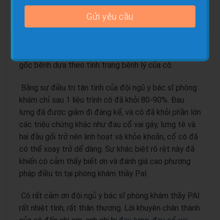
Tại
phòng khám thầy Pal
, cô được tiếp đón bởi một
đội ngũ y bác sĩ tận tâm và giàu kinh nghiệm. Họ lắng
nghe những khó khăn mà cô gặp phải và xác định các
vấn đề cụ thể . Thầy Pal và đội ngũ của mình đã đặt
thăm khám đưa ra cho cô một phát đồ điều trị tận
gốc bệnh dựa theo tình trạng bệnh lý của cô.
Bằng sự điều trị tận tình của đội ngũ y bác sĩ phòng
khám chỉ sau 1 liệu trình cô đã khỏi 80-90%.
Đau
lưng đã được giảm đi đáng kể, và cô đã khỏi phần lớn
các triệu chứng khác như đau cổ vai gáy, lưng tê và
hai đầu gối trở nên linh hoạt và khỏe khoắn, cổ cô đã
có thể xoay trở dể dàng. Sự khác biệt rõ rệt này đã
khiến cô cảm thấy biết ơn và đánh giá cao phương
pháp điều trị tại phòng khám thầy Pal.
Cô rất cảm ơn đội ngủ y bác sĩ phòng khám thầy PAl
rất nhiệt tình, rất thân thương. Lời khuyên chân thành