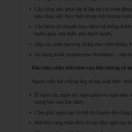
Các công việc phải lặp đi lặp lại các hoạt động
nếu công việc thực hiện trong môi trường lạnh
Các bệnh về chuyển hóa, bệnh hệ thống đi kèm
tuyến giáp, suy thận, phù bạch huyết.
Gặp các chấn thương cổ tay như viêm khớp, tr
Sử dụng thuốc anastrozole (Arimidex) – một loạ
Dấu hiệu nhận biết sớm của Hội chứng cổ ta
Người mắc hội chứng ống cổ tay xuất hiện nhữ
Ở ngón cái, ngón trỏ, ngón giữa và ngón đeo n
nặng hơn vào ban đêm.
Cảm giác ngứa ran có thể di chuyển lên cẳng 
Mất khả năng nhận thức ở các đầu ngón tay do 