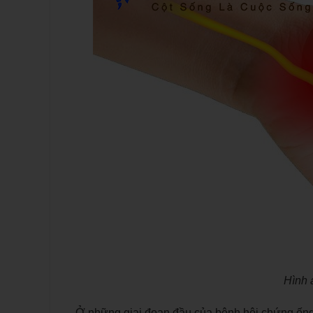
Hình 
Ở những giai đoạn đầu của bệnh hội chứng ống c