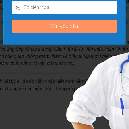
ững người làm việc nội trợ, người đi xe máy nhiều giờ trong ngà
 chứng ống cổ tay gây đau,
tê bì bàn tay
ở một hay cả hai bên
 đi qua ống cổ tay bị đè ép lâu gây đau nhức, tê liệt và theo th
a ran ở bàn tay hay ngón tay. Hội chứng ống cổ tay không ngu
chứng ống cổ tay thường biểu hiện từ từ, tiến triển chậm khiến
h chủ quan không thăm khám và điều trị kịp thời khiến bệnh hì
 giảm chức năng và vận động bàn tay.
ở bất kỳ ai, do đó việc nhận biết sớm bệnh hội chứng ống cổ tay
quan trọng để cải thiện triệu chứng và phục hồi chức năng cho n