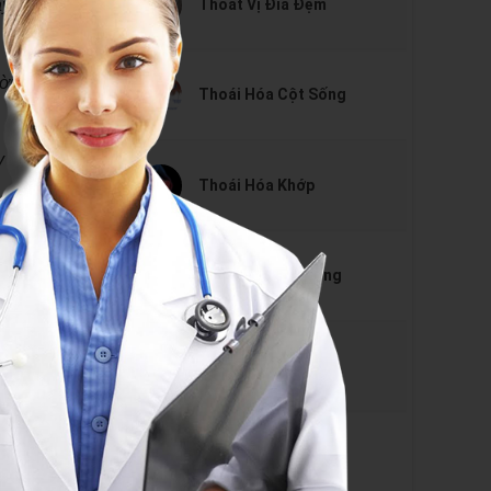
Thoát Vị Đĩa Đệm
y,
.
ời
Thoái Hóa Cột Sống
y
Thoái Hóa Khớp
nh
Cong Vẹo Cột Sống
,
gười
Gai Cột Sống
Đau Thần Kinh Tọa