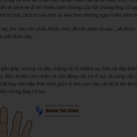
iều trị sớm sẽ đi tới nhiều biến chứng của hội chứng ống cổ ta
ời bị mắc phải bị xáo trộn và kéo theo những nguy hiểm tiềm t
 tay, khi nào cần phẫu thuật, mức độ hồi phục ra sao…sẽ được
i viết dưới đây.
ữ gân gấp, xương và dây chằng và có nhiệm vụ bảo vệ dây thần
tay, điều khiển cảm nhận và vận động các cơ ở tay và cung cấp
chật hẹp nên dây thần kinh giữa ở khu vực này rất dễ bị tổn th
Hội chứng ống cổ tay.