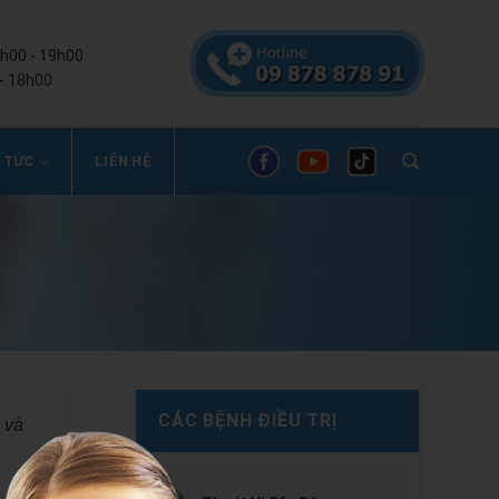
8h00 - 19h00
- 18h00
 TỨC
LIÊN HỆ
CÁC BỆNH ĐIỀU TRỊ
 và