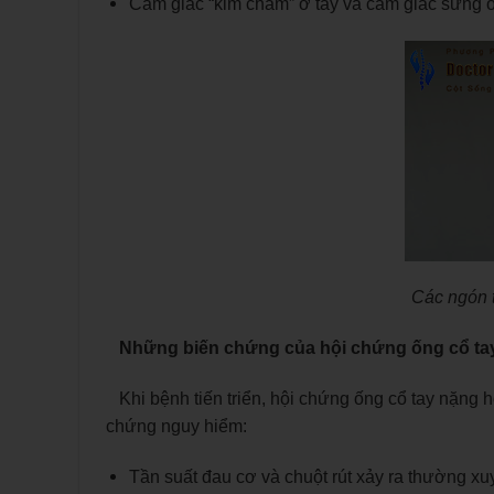
Cảm giác “kim châm” ở tay và cảm giác sưng ở
Các ngón t
Những biến chứng của hội chứng ống cổ t
Khi bệnh tiến triển, hội chứng ống cổ tay nặng h
chứng nguy hiểm:
Tần suất đau cơ và chuột rút xảy ra thường xu