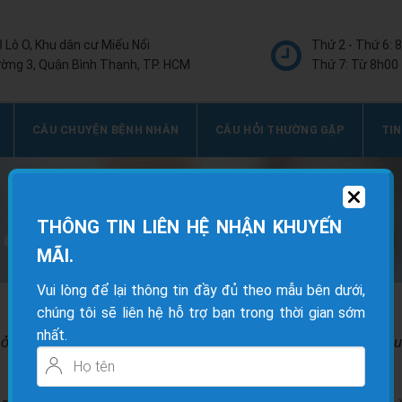
8 Lô O, Khu dân cư Miếu Nổi
Thứ 2 - Thứ 6: 
ờng 3, Quận Bình Thạnh, TP. HCM
Thứ 7: Từ 8h00 
CÂU CHUYỆN BỆNH NHÂN
CÂU HỎI THƯỜNG GẶP
TIN
THÔNG TIN LIÊN HỆ NHẬN KHUYẾN
 điều cần biết | Phòng khám Thầy Pal
MÃI.
Vui lòng để lại thông tin đầy đủ theo mẫu bên dưới,
chúng tôi sẽ liên hệ hỗ trợ bạn trong thời gian sớm
nhất.
ở người đi xe máy, làm việc văn phòng: Nguyên nhân, dấu hiệu