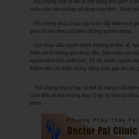
Hội chứng ống cổ tay là tình trạng phổ biến ở nh
nhân viên văn phòng sử dụng máy tính…Bệnh hội
Hội chứng ống cổ tay xảy ra do dây thần kinh giữa
gian sẽ kéo theo các biến chứng nghiêm trọng.
Giai đoạn đầu người bệnh thường bị đau, tê, ngứ
hiểm khi ở những giai đoạn đầu. Dấu hiệu của hội 
người bệnh khó nhận biết. Từ đó, nhiều người bện
thành nên các triệu chứng nặng hơn, gây teo cơ,
Hội chứng ống cổ tay
có thể dễ dàng xuất hiện 
cách điều trị hội chứng ống cổ tay từ sớm là rất 
bệnh.