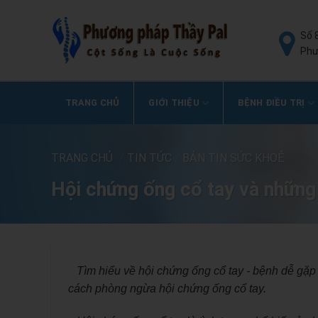
Số 
Phư
TRANG CHỦ
GIỚI THIỆU
BỆNH ĐIỀU TRỊ
TRANG CHỦ
/
TIN TỨC
/
BẢN TIN SỨC KHOẺ
Hội chứng ống cổ tay và những
Tìm hiểu về hội chứng ống cổ tay - bệnh dễ gặp 
cách phòng ngừa hội chứng ống cổ tay.