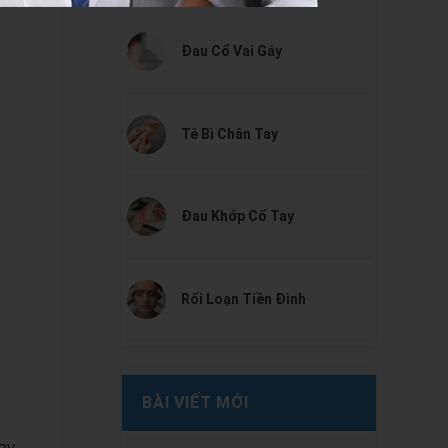
Đau Cổ Vai Gáy
Tê Bì Chân Tay
Đau Khớp Cổ Tay
Rối Loạn Tiền Đình
BÀI VIẾT MỚI
ay