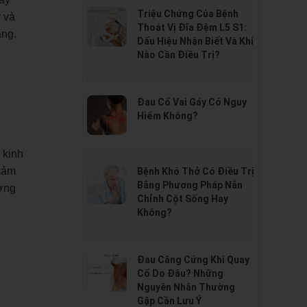
Triệu Chứng Của Bệnh
y và
Thoát Vị Đĩa Đệm L5 S1:
àng.
Dấu Hiệu Nhận Biết Và Khi
Nào Cần Điều Trị?
Đau Cổ Vai Gáy Có Nguy
Hiểm Không?
 kinh
 cảm
Bệnh Khó Thở Có Điều Trị
Bằng Phương Pháp Nắn
ương
Chỉnh Cột Sống Hay
Không?
Đau Căng Cứng Khi Quay
Cổ Do Đâu? Những
Nguyên Nhân Thường
Gặp Cần Lưu Ý