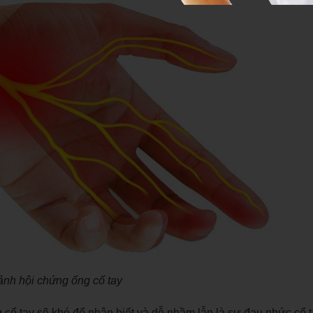
ảnh hội chứng ống cổ tay
ổ tay sẽ khó để nhận biết và dễ nhầm lẫn là sự đau nhức cổ t