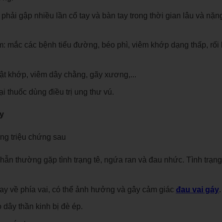
 phải gập nhiều lần cổ tay và bàn tay trong thời gian lâu và nặ
.
: mắc các bệnh tiểu đường, béo phì, viêm khớp dạng thấp, rối 
ật khớp, viêm dây chằng, gãy xương,...
i thuốc dùng điều trị ung thư vú.
y
ng triệu chứng sau
hẫn thường gặp tình trạng tê, ngứa ran và đau nhức. Tình trạng
tay về phía vai, có thể ảnh hưởng và gây cảm giác
đau vai gáy
.
dây thần kinh bị đè ép.