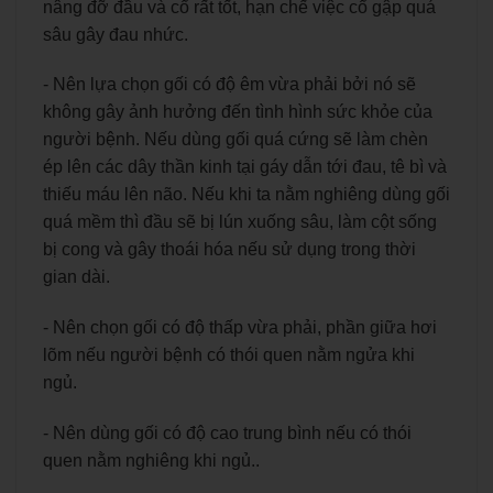
nâng đỡ đầu và cổ rất tốt, hạn chế việc cổ gập quá
sâu gây đau nhức.
- Nên lựa chọn gối có độ êm vừa phải bởi nó sẽ
không gây ảnh hưởng đến tình hình sức khỏe của
người bệnh. Nếu dùng gối quá cứng sẽ làm chèn
ép lên các dây thần kinh tại gáy dẫn tới đau, tê bì và
thiếu máu lên não. Nếu khi ta nằm nghiêng dùng gối
quá mềm thì đầu sẽ bị lún xuống sâu, làm cột sống
bị cong và gây thoái hóa nếu sử dụng trong thời
gian dài.
- Nên chọn gối có độ thấp vừa phải, phần giữa hơi
lõm nếu người bệnh có thói quen nằm ngửa khi
ngủ.
- Nên dùng gối có độ cao trung bình nếu có thói
quen nằm nghiêng khi ngủ..