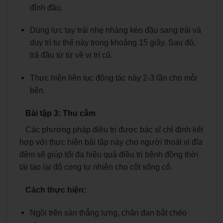
đỉnh đầu.
Dùng lực tay trái nhẹ nhàng kéo đầu sang trái và
duy trì tư thế này trong khoảng 15 giây. Sau đó,
trả đầu từ từ về vị trí cũ.
Thực hiện liên tục động tác này 2-3 lần cho mỗi
bên.
Bài tập 3: Thu cằm
Các phương pháp điều trị được bác sĩ chỉ định kết
hợp với thực hiện bài tập này cho người thoát vị đĩa
đệm sẽ giúp tối đa hiệu quả điều trị bệnh đồng thời
tái tạo lại độ cong tự nhiên cho cột sống cổ.
Cách thực hiện:
Ngồi trên sàn thẳng lưng, chân đan bắt chéo