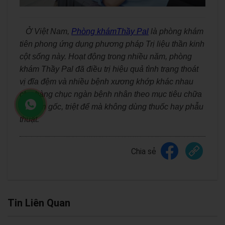
Ở Việt Nam,
Phòng khámThầy Pal
là phòng khám
tiên phong ứng dụng phương pháp Trị liệu thần kinh
cột sống này. Hoạt động trong nhiều năm, phòng
khám Thầy Pal đã điều trị hiệu quả tình trạng thoát
vị đĩa đệm và nhiều bệnh xương khớp khác nhau
cho hàng chục ngàn bệnh nhân theo mục tiêu chữa
đau tận gốc, triệt để mà không dùng thuốc hay phẫu
thuật.
Chia sẻ
Tin Liên Quan