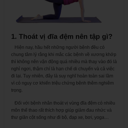
1. Thoát vị đĩa đệm nên tập gì?
Hiện nay, hầu hết những người bệnh đều có
chung tâm lý rằng khi mắc các bệnh về xương khớp
thì không nên vận động quá nhiều mà thay vào đó là
nghỉ ngơi, thậm chí là hạn chế di chuyển và cả việc
đi lại. Tuy nhiên, đây là suy nghĩ hoàn toàn sai lầm
vì có nguy cơ khiến triệu chứng bệnh thêm nghiêm
trọng.
Đối với bệnh nhân thoát vị vùng đĩa đệm có nhiều
môn thể thao rất thích hợp giúp giảm đau nhức và
thư giãn cột sống như đi bộ, đạp xe, bơi, yoga…