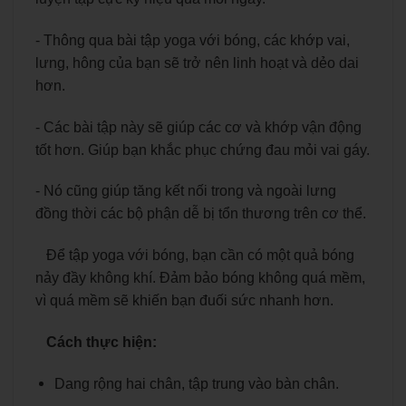
- Thông qua bài tập yoga với bóng, các khớp vai,
lưng, hông của bạn sẽ trở nên linh hoạt và dẻo dai
hơn.
- Các bài tập này sẽ giúp các cơ và khớp vận động
tốt hơn. Giúp bạn khắc phục chứng đau mỏi vai gáy.
- Nó cũng giúp tăng kết nối trong và ngoài lưng
đồng thời các bộ phận dễ bị tổn thương trên cơ thể.
Để tập yoga với bóng, bạn cần có một quả bóng
nảy đầy không khí. Đảm bảo bóng không quá mềm,
vì quá mềm sẽ khiến bạn đuối sức nhanh hơn.
Cách thực hiện:
Dang rộng hai chân, tập trung vào bàn chân.