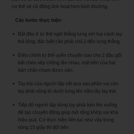
cơ thể sẽ cử động linh hoạt hơn bình thường.
Các bước thực hiện:
Bắt đầu ở tư thế ngồi thẳng lưng với hai cánh tay
thả lỏng, đặc biệt cần phải chú ý đến lưng thẳng.
Điều chỉnh tư thế uyển chuyển sao cho 2 đầu gối
bắt chéo xếp chồng lên nhau, mặt trên của hai
bàn chân chạm được sàn.
Tay trái của người tập vắt qua sau phần vai còn
tay phải vòng từ dưới lưng lên nắm lấy tay trái.
Tiếp đó người tập dùng tay phải kéo lên xuống
để tạo chuyển động giúp mở rộng khớp vai khá
hiệu quả. Cứ thực hiện liên tục như vậy trong
vòng 15 giây thì đổi bên.