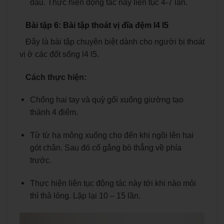
đầu. Thực hiện động tác này liên tục 4-7 lần.
Bài tập 6: Bài tập thoát vị đĩa đệm l4 l5
Đây là bài tập chuyên biệt dành cho người bị thoát
vị ở các đốt sống l4 l5.
Cách thực hiện:
Chống hai tay và quỳ gối xuống giường tạo
thành 4 điểm.
Từ từ hạ mông xuống cho đến khi ngồi lên hai
gót chân. Sau đó cố gắng bò thẳng về phía
trước.
Thực hiện liên tục động tác này tới khi nào mỏi
thì thả lỏng. Lặp lại 10 – 15 lần.