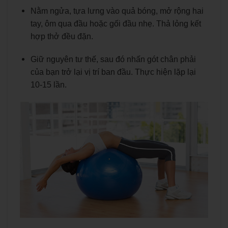
Nằm ngửa, tựa lưng vào quả bóng, mở rộng hai
tay, ôm qua đầu hoặc gối đầu nhẹ. Thả lỏng kết
hợp thở đều đặn.
Giữ nguyên tư thế, sau đó nhấn gót chân phải
của bạn trở lại vị trí ban đầu. Thực hiện lặp lại
10-15 lần.